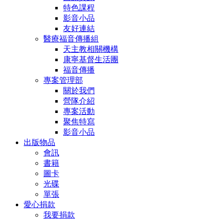
特色課程
影音小品
友好連結
醫療福音傳播組
天主教相關機構
康寧基督生活團
福音傳播
專案管理部
關於我們
營隊介紹
專案活動
聚焦特寫
影音小品
出版物品
會訊
書籍
圖卡
光碟
單張
愛心捐款
我要捐款