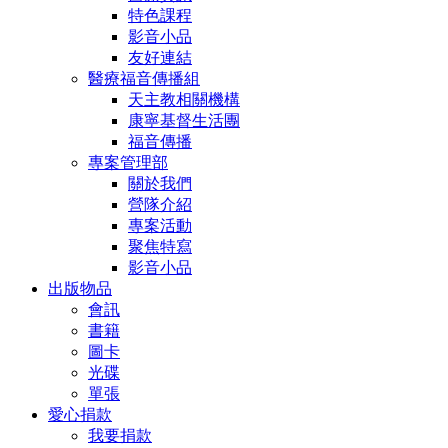
特色課程
影音小品
友好連結
醫療福音傳播組
天主教相關機構
康寧基督生活團
福音傳播
專案管理部
關於我們
營隊介紹
專案活動
聚焦特寫
影音小品
出版物品
會訊
書籍
圖卡
光碟
單張
愛心捐款
我要捐款