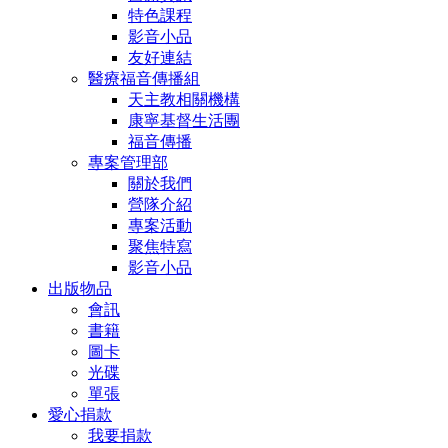
特色課程
影音小品
友好連結
醫療福音傳播組
天主教相關機構
康寧基督生活團
福音傳播
專案管理部
關於我們
營隊介紹
專案活動
聚焦特寫
影音小品
出版物品
會訊
書籍
圖卡
光碟
單張
愛心捐款
我要捐款