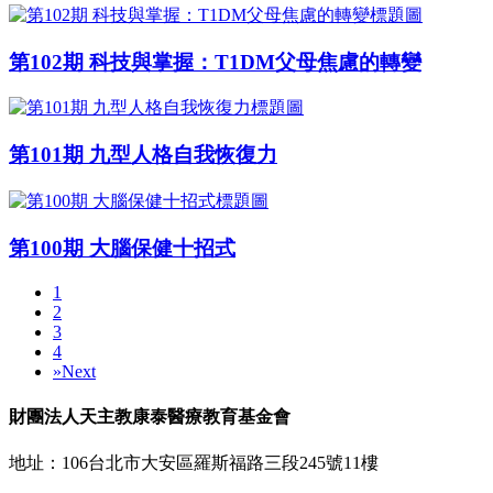
第102期 科技與掌握：T1DM父母焦慮的轉變
第101期 九型人格自我恢復力
第100期 大腦保健十招式
1
2
3
4
»
Next
財團法人天主教康泰醫療教育基金會
地址：106台北市大安區羅斯福路三段245號11樓