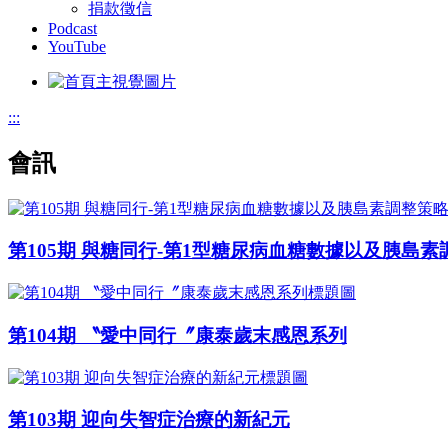
捐款徵信
Podcast
YouTube
:::
會訊
第105期 與糖同行-第1型糖尿病血糖數據以及胰島素
第104期 〝愛中同行〞康泰歲末感恩系列
第103期 迎向失智症治療的新紀元