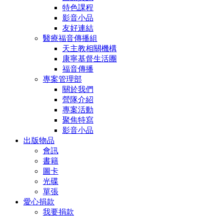
特色課程
影音小品
友好連結
醫療福音傳播組
天主教相關機構
康寧基督生活團
福音傳播
專案管理部
關於我們
營隊介紹
專案活動
聚焦特寫
影音小品
出版物品
會訊
書籍
圖卡
光碟
單張
愛心捐款
我要捐款