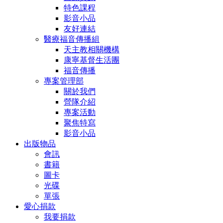
特色課程
影音小品
友好連結
醫療福音傳播組
天主教相關機構
康寧基督生活團
福音傳播
專案管理部
關於我們
營隊介紹
專案活動
聚焦特寫
影音小品
出版物品
會訊
書籍
圖卡
光碟
單張
愛心捐款
我要捐款