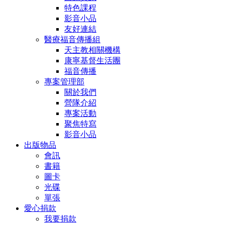
特色課程
影音小品
友好連結
醫療福音傳播組
天主教相關機構
康寧基督生活團
福音傳播
專案管理部
關於我們
營隊介紹
專案活動
聚焦特寫
影音小品
出版物品
會訊
書籍
圖卡
光碟
單張
愛心捐款
我要捐款