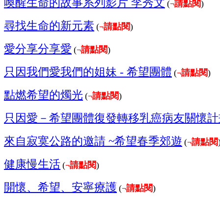
喚醒生命的故事系列影片 李秀文
(
請點閱
)
¬
尋找生命的新元素
(
請點閱
)
¬
愛分享分享愛
(
請點閱
)
¬
只因我們愛我們的姐妹 - 希望團體
(
請點閱
)
¬
點燃希望的燭光
(
請點閱
)
¬
只因愛－希望團體復發轉移乳癌病友關懷計
來自寂寞公路的邀請 ~希望春季郊遊
(
請點閱
¬
健康慢生活
(
請點閱
)
¬
開懷、希望、安寧療護
(
請點閱
)
¬