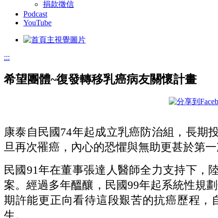
捐款徵信
Podcast
YouTube
:::
希望團體~復發轉移乳癌病友關懷計畫
康泰自民國74年起成立乳癌防治組，長期
旦再次罹癌，內心的恐懼與無助更甚於第一
民國91年在董事張達人醫師全力支持下，
案。經過多年醞釀，民國99年起系統性規
期許能更正向看待這段艱苦的抗癌歷程，
生。