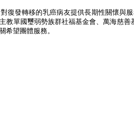
針對復發轉移的乳癌病友提供長期性關懷與服
主教單國璽弱勢族群社福基金會、萬海慈善基
關希望團體服務。