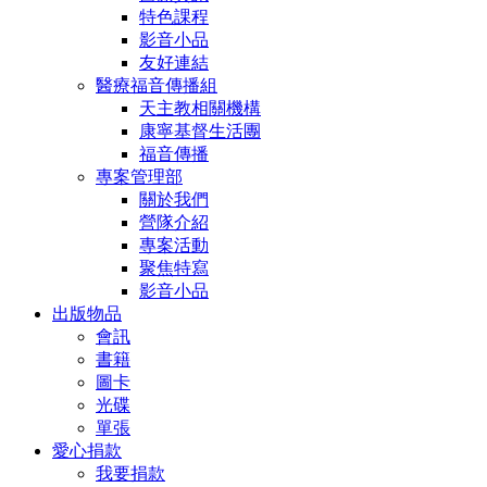
特色課程
影音小品
友好連結
醫療福音傳播組
天主教相關機構
康寧基督生活團
福音傳播
專案管理部
關於我們
營隊介紹
專案活動
聚焦特寫
影音小品
出版物品
會訊
書籍
圖卡
光碟
單張
愛心捐款
我要捐款