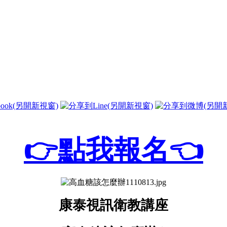
👉點我報名👈
康泰視訊衛教講座