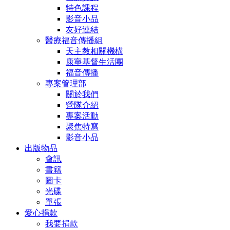
特色課程
影音小品
友好連結
醫療福音傳播組
天主教相關機構
康寧基督生活團
福音傳播
專案管理部
關於我們
營隊介紹
專案活動
聚焦特寫
影音小品
出版物品
會訊
書籍
圖卡
光碟
單張
愛心捐款
我要捐款