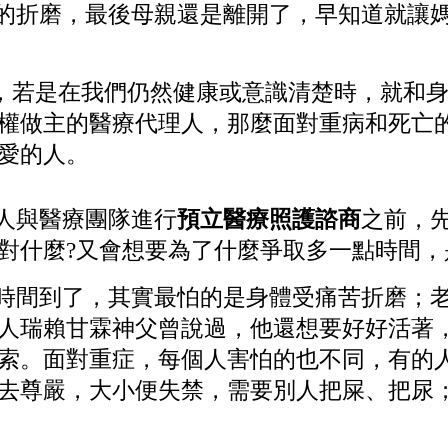
的折磨，最後母親還是離開了，早知道就讓
若是在我們仍然健康或意識清楚時，就和身
權做主的醫療代理人，那麼面對重病和死亡
愛的人。
人與醫療團隊進行
預立醫療照護諮商
之前，
對什麼?又會想要為了什麼爭取多一點時間，
時間到
了，
其實最怕的是身體受痛苦折磨；
人瑞賴甘霖神父曾說過，他還想要好好活著
索。
面對重症，每個人害怕的也不同，有的
去尊嚴，大小便失禁，需要別人把屎、把尿