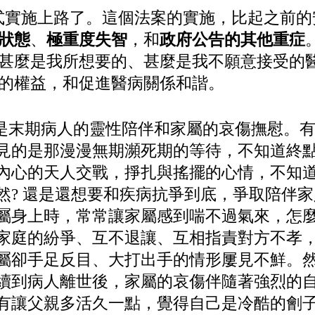
式實施上路了。這個法案的實施，比起之前
狀態
、
極重度失智
，和
政府公告的其他重症
甚麼是我所想要的、甚麼是我不願意接受的
的權益，和促進醫病關係和諧。
末期病人的靈性陪伴和家屬的哀傷撫慰。有
見的是那漫漫無期瀕死期的等待，不知道終
內心的天人交戰，掙扎與搖擺的
心情，不知
然? 還是還想要和疾病抗爭到底，爭取陪伴
屬身上時，常常讓家屬感到喘不過氣來，怎
家庭的紛爭、互不退讓、互相指責對方不孝
屬卻手足反目、大打出手的情形屢見不鮮。
續到病人離世後，家屬的哀傷伴隨著強烈的
有讓父親多活久一點，覺得自己是冷酷的劊