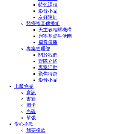
特色課程
影音小品
友好連結
醫療福音傳播組
天主教相關機構
康寧基督生活團
福音傳播
專案管理部
關於我們
營隊介紹
專案活動
聚焦特寫
影音小品
出版物品
會訊
書籍
圖卡
光碟
單張
愛心捐款
我要捐款