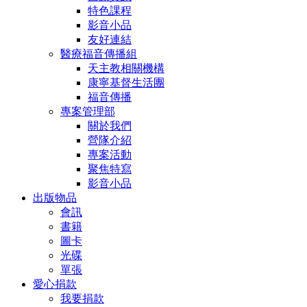
特色課程
影音小品
友好連結
醫療福音傳播組
天主教相關機構
康寧基督生活團
福音傳播
專案管理部
關於我們
營隊介紹
專案活動
聚焦特寫
影音小品
出版物品
會訊
書籍
圖卡
光碟
單張
愛心捐款
我要捐款