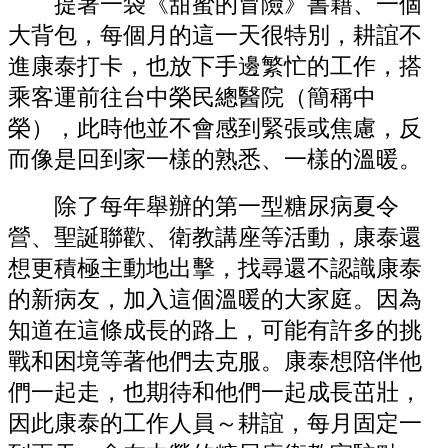
提著一袋《甜蜜的冒險》書籍、一個
大背包，每個月的這一天很特別，耕誼不
進康泰打卡，也放下手邊繁忙的工作，搭
乘客運前往台中榮民總醫院（簡稱中
榮），此時他並不會感到緊張或焦慮，反
而像是回到家一樣的熟悉、一樣的溫暖。
除了每年舉辦的第一型糖尿病夏令
營、聖誕聯歡、衛教講座等活動，康泰還
想更積極主動地出擊，找尋還不認識康泰
的新病友，加入這個溫暖的大家庭。因為
知道在這條成長的路上，可能有許多的挑
戰和困境等著他們去克服。康泰想陪伴他
們一起走，也期待和他們一起成長茁壯，
因此康泰的工作人員～耕誼，每月固定一