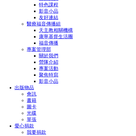
特色課程
影音小品
友好連結
醫療福音傳播組
天主教相關機構
康寧基督生活團
福音傳播
專案管理部
關於我們
營隊介紹
專案活動
聚焦特寫
影音小品
出版物品
會訊
書籍
圖卡
光碟
單張
愛心捐款
我要捐款