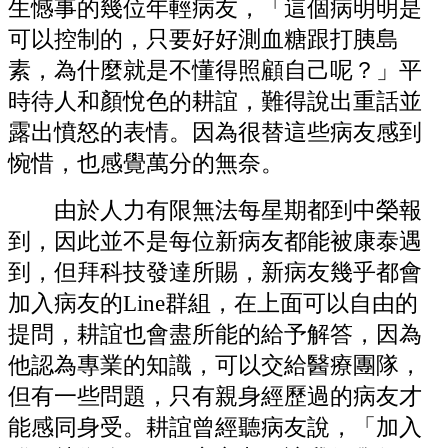
生憾事的幾位年輕病友，「這個病明明是
可以控制的，只要好好測血糖跟打胰島
素，為什麼就是不懂得照顧自己呢？」平
時待人和顏悅色的耕誼，難得說出重話並
露出憤怒的表情。因為很替這些病友感到
惋惜，也感覺萬分的無奈。
由於人力有限無法每星期都到中榮報
到，因此並不是每位新病友都能被康泰遇
到，但拜科技發達所賜，新病友幾乎都會
加入病友的Line群組，在上面可以自由的
提問，耕誼也會盡所能的給予解答，因為
他認為專業的知識，可以交給醫療團隊，
但有一些問題，只有親身經歷過的病友才
能感同身受。耕誼曾經聽病友說，「加入