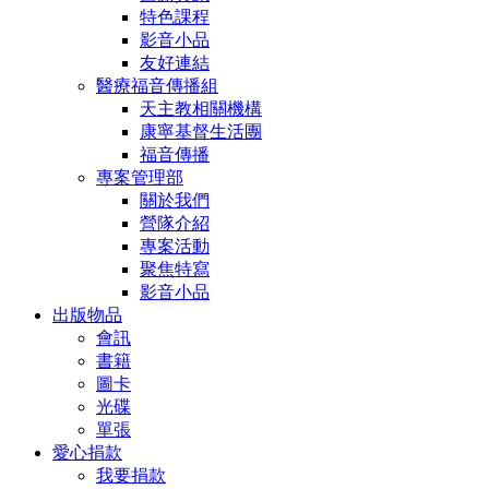
特色課程
影音小品
友好連結
醫療福音傳播組
天主教相關機構
康寧基督生活團
福音傳播
專案管理部
關於我們
營隊介紹
專案活動
聚焦特寫
影音小品
出版物品
會訊
書籍
圖卡
光碟
單張
愛心捐款
我要捐款