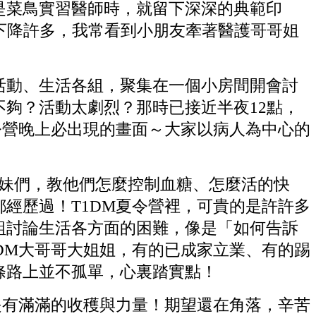
是菜鳥實習醫師時，就留下深深的典範印
下降許多，我常看到小朋友牽著醫護哥哥姐
動、生活各組，聚集在一個小房間開會討
夠？活動太劇烈？那時已接近半夜12點，
令營晚上必出現的畫面～大家以病人為中心的
妹妹們，教他們怎麼控制血糖、怎麼活的快
經歷過！T1DM夏令營裡，可貴的是許許多
組討論生活各方面的困難，像是「如何告訴
DM大哥哥大姐姐，有的已成家立業、有的踢
條路上並不孤單，心裏踏實點！
有滿滿的收穫與力量！期望還在角落，辛苦