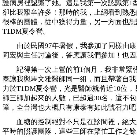
護病房裡認識了她。這是我第一次認識第1
卻比我艱辛許多！那時的我，上網看到熟悉
很棒的團體，從中獲得力量，另一方面也想
T1DM夏令營。
由於民國97年暑假，我參加了同樣由康
阿宏與主任討論後，答應讓我們參加！也因為這
記得第一次上營的前1個月，我非常緊張，
泰讓我與馬文雅醫師同一組，而且帶著自我
力於T1DM夏令營，光是醫師就將近10位
師三師加起來的人數，已超過30名，還不
障，全台灣也大概只有康泰有如此號召力吧
血糖的控制絕對不只是在診間裡，絕大多
平時的照護團隊，這些三師在繁忙工作之餘