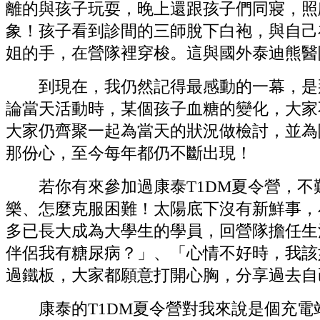
離的與孩子玩耍，晚上還跟孩子們同寢，照
象！孩子看到診間的三師脫下白袍，與自己
姐的手，在營隊裡穿梭。這與國外泰迪熊醫
到現在，我仍然記得最感動的一幕，是那
論當天活動時，某個孩子血糖的變化，大家
大家仍齊聚一起為當天的狀況做檢討，並為
那份心，至今每年都仍不斷出現！
若你有來參加過康泰T1DM夏令營，不難
樂、怎麼克服困難！太陽底下沒有新鮮事，
多已長大成為大學生的學員，回營隊擔任生
伴侶我有糖尿病？」、「心情不好時，我該
過鐵板，大家都願意打開心胸，分享過去自
康泰的T1DM夏令營對我來說是個充電