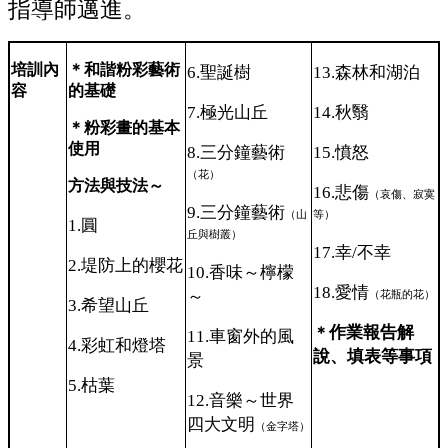
指導師邁進。
培訓內
＊和諧粉彩藝術
6.
聖誕樹
13.
森林和湖泊
容
的基礎
7.
極光山丘
14.
秋翳
＊粉彩畫的基本
使用
8.
三分鐘藝術
15.
憤怒
（花）
方法與技法～
16.
悲傷
（哀傷、寂寞
9.
三分鐘藝術
（山
等）
1.
圓
丘與樹叢）
17.
幸/不幸
2.
堤防上的櫻花
10.
香味～檸檬
18.
愛情
～
（花瓶的花）
3.
希望山丘
作業報告解
＊
11.
車窗外的風
4.
彩虹和燈塔
說、填表等事項
景
5.
枯葉
12.
音樂～世界
四大文明
（金字塔）