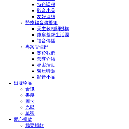
特色課程
影音小品
友好連結
醫療福音傳播組
天主教相關機構
康寧基督生活團
福音傳播
專案管理部
關於我們
營隊介紹
專案活動
聚焦特寫
影音小品
出版物品
會訊
書籍
圖卡
光碟
單張
愛心捐款
我要捐款