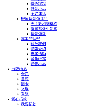
特色課程
影音小品
友好連結
醫療福音傳播組
天主教相關機構
康寧基督生活團
福音傳播
專案管理部
關於我們
營隊介紹
專案活動
聚焦特寫
影音小品
出版物品
會訊
書籍
圖卡
光碟
單張
愛心捐款
我要捐款