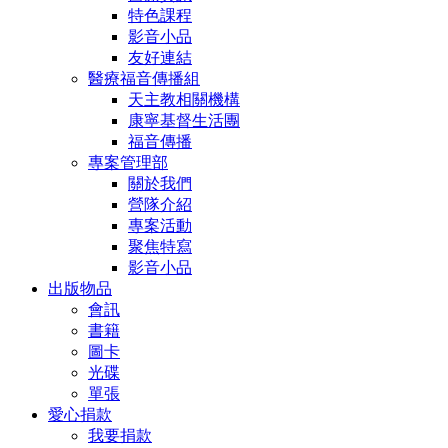
特色課程
影音小品
友好連結
醫療福音傳播組
天主教相關機構
康寧基督生活團
福音傳播
專案管理部
關於我們
營隊介紹
專案活動
聚焦特寫
影音小品
出版物品
會訊
書籍
圖卡
光碟
單張
愛心捐款
我要捐款