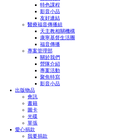
特色課程
影音小品
友好連結
醫療福音傳播組
天主教相關機構
康寧基督生活團
福音傳播
專案管理部
關於我們
營隊介紹
專案活動
聚焦特寫
影音小品
出版物品
會訊
書籍
圖卡
光碟
單張
愛心捐款
我要捐款