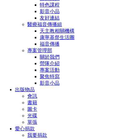
特色課程
影音小品
友好連結
醫療福音傳播組
天主教相關機構
康寧基督生活團
福音傳播
專案管理部
關於我們
營隊介紹
專案活動
聚焦特寫
影音小品
出版物品
會訊
書籍
圖卡
光碟
單張
愛心捐款
我要捐款