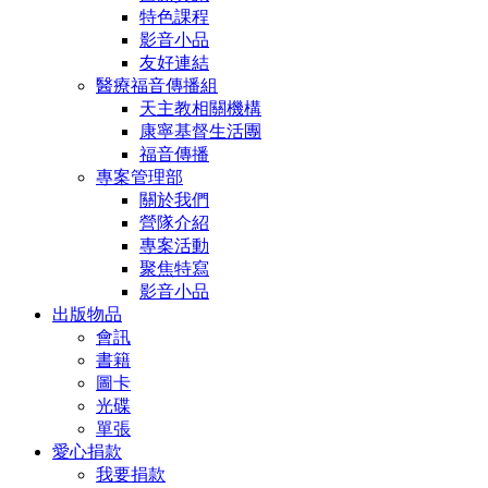
特色課程
影音小品
友好連結
醫療福音傳播組
天主教相關機構
康寧基督生活團
福音傳播
專案管理部
關於我們
營隊介紹
專案活動
聚焦特寫
影音小品
出版物品
會訊
書籍
圖卡
光碟
單張
愛心捐款
我要捐款