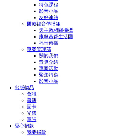
特色課程
影音小品
友好連結
醫療福音傳播組
天主教相關機構
康寧基督生活團
福音傳播
專案管理部
關於我們
營隊介紹
專案活動
聚焦特寫
影音小品
出版物品
會訊
書籍
圖卡
光碟
單張
愛心捐款
我要捐款