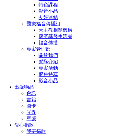
特色課程
影音小品
友好連結
醫療福音傳播組
天主教相關機構
康寧基督生活團
福音傳播
專案管理部
關於我們
營隊介紹
專案活動
聚焦特寫
影音小品
出版物品
會訊
書籍
圖卡
光碟
單張
愛心捐款
我要捐款