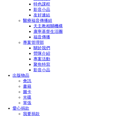
特色課程
影音小品
友好連結
醫療福音傳播組
天主教相關機構
康寧基督生活團
福音傳播
專案管理部
關於我們
營隊介紹
專案活動
聚焦特寫
影音小品
出版物品
會訊
書籍
圖卡
光碟
單張
愛心捐款
我要捐款