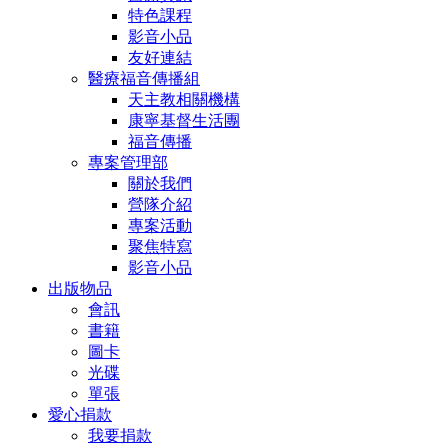
特色課程
影音小品
友好連結
醫療福音傳播組
天主教相關機構
康寧基督生活團
福音傳播
專案管理部
關於我們
營隊介紹
專案活動
聚焦特寫
影音小品
出版物品
會訊
書籍
圖卡
光碟
單張
愛心捐款
我要捐款