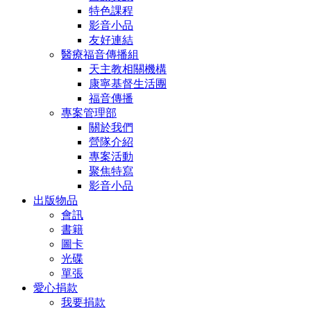
特色課程
影音小品
友好連結
醫療福音傳播組
天主教相關機構
康寧基督生活團
福音傳播
專案管理部
關於我們
營隊介紹
專案活動
聚焦特寫
影音小品
出版物品
會訊
書籍
圖卡
光碟
單張
愛心捐款
我要捐款