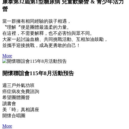
康泰第32屆第1型糖尿病 兒童歡樂營 & 青少年活力
營
當一群擁有相同經驗的孩子相遇，
〝理解〞便是團體最溫柔的力量。
在這裡，不需要解釋，也不必害怕與眾不同。
大家一起討論血糖、共同挑戰活動、互相加油鼓勵，
並攜手迎接挑戰，成為更勇敢的自己！
More
開懷聯誼會115年8月活動預告
週三戶外氣功班
癌症病友免費諮詢
希望團體團督
讀書會
美「時」真相講座
開懷合唱團
More