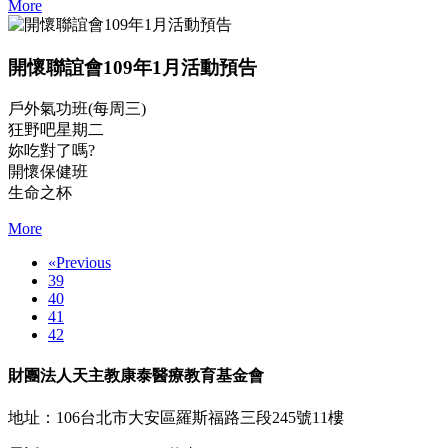
More
開懷聯誼會109年1月活動預告
戶外氣功班(每周三)
狂野吧星期二
妳吃對了嗎?
開懷保健班
生命之杯
More
«
Previous
39
40
41
42
財團法人天主教康泰醫療教育基金會
地址：106台北市大安區羅斯福路三段245號11樓