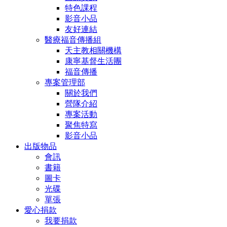
特色課程
影音小品
友好連結
醫療福音傳播組
天主教相關機構
康寧基督生活團
福音傳播
專案管理部
關於我們
營隊介紹
專案活動
聚焦特寫
影音小品
出版物品
會訊
書籍
圖卡
光碟
單張
愛心捐款
我要捐款