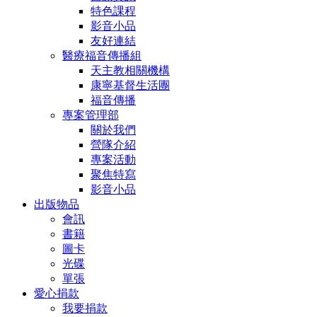
特色課程
影音小品
友好連結
醫療福音傳播組
天主教相關機構
康寧基督生活團
福音傳播
專案管理部
關於我們
營隊介紹
專案活動
聚焦特寫
影音小品
出版物品
會訊
書籍
圖卡
光碟
單張
愛心捐款
我要捐款