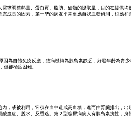
人需求調整熱量、蛋白質、脂肪、醣類的攝取量，目的在提供均
考慮成長的因素，第一型的病友平常更應自我血糖偵測，也應和
其致病原因為自體免疫反應，致病機轉為胰島素缺乏，好發年齡為青
要，但卻極度困難。
胞內，或被利用，它積在血中造成高血糖，進而由腎臟排出，出
酮酸血症、脫水、及昏迷。第２型糖尿病病人有胰島素抗性，身